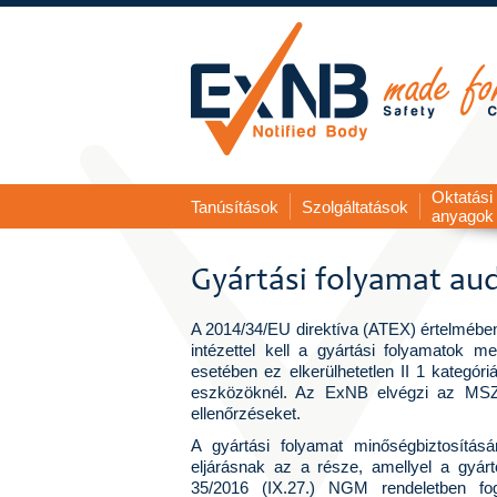
Oktatási
Tanúsítások
Szolgáltatások
anyagok
Gyártási folyamat aud
A 2014/34/EU direktíva (ATEX) értelmében
intézettel kell a gyártási folyamatok m
esetében ez elkerülhetetlen II 1 kategór
eszközöknél. Az ExNB elvégzi az MSZ
ellenőrzéseket.
A gyártási folyamat minőségbiztosításá
eljárásnak az a része, amellyel a gyárt
35/2016 (IX.27.) NGM rendeletben fogla