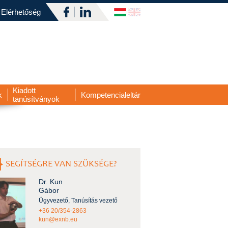
Elérhetőség
Kiadott
k
Kompetencialeltár
tanúsítványok
SEGÍTSÉGRE VAN SZÜKSÉGE?
Dr. Kun
Gábor
Ügyvezető, Tanúsítás vezető
+36 20/354-2863
kun@exnb.eu