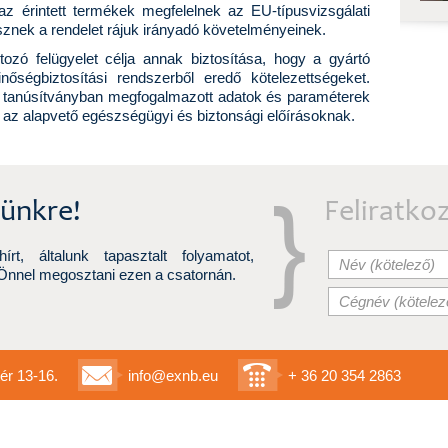
 az érintett termékek megfelelnek az EU-típusvizsgálati
esznek a rendelet rájuk irányadó követelményeinek.
rtozó felügyelet célja annak biztosítása, hogy a gyártó
nőségbiztosítási rendszerből eredő kötelezettségeket.
ati tanúsítványban megfogalmazott adatok és paraméterek
ek az alapvető egészségügyi és biztonsági előírásoknak.
lünkre!
Feliratko
rt, általunk tapasztalt folyamatot,
 Önnel megosztani ezen a csatornán.
ér 13-16.
info@exnb.eu
+ 36 20 354 2863