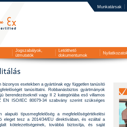
Munkatársak
Jogszabályok,
Letölthető
Nyilatkozato
útmutatók
dokumentumok
itálás
 bizonyos esetekben a gyártónak egy független tanúsító
egfelelőségét tanúsíttatni. Robbanásbiztos gyártmányok
iájú berendezéseknél vagy II 2 kategóriába eső villamos
 EN ISO/IEC 80079-34 szabvány szerint szükséges
n alapuló típusmegfelelőség a megfelelőségértékelési
ó eleget tesz a 2014/34/EU direktívában, és ezáltal a
lt kötelezettségeinek, továbbá biztosítja, és saját