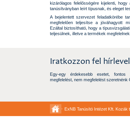
kizárólagos felelősségére kijelenti, hogy
tanúsítványban leírt típusnak, és eleget t
A bejelentett szervezet feladatkörébe ta
megfelelően teljesítse a jóváhagyott mi
Ezáltal biztosítható, hogy a típusvizsgál
teljesülnek, illetve a termékek megfeleln
Iratkozzon fel hírleve
Egy-egy érdekesebb esetet, fontos hí
megfelelést, nem megfelelést szeretnénk
ExNB Tanúsító Intézet Kft. Kozák t